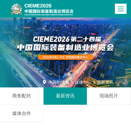
Toggle
navigatio

中国制博会
媒体中心
最新资讯


商务配对
最新资讯
现场照片
媒体合作